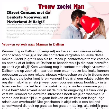
Vrouwen op zoek naar Mannen in Dalfsen
Woonachtig in Dalfsen (Overijssel) en toe aan een nieuwe relatie,
vriendschap of wil jij je sociale contacten vergroten en leuke dates
maken? Meld je gratis aan als lid, maak je contactadvertentie comple
en ontdek of er leden uit Dalfsen te benaderen zijn die naar hetzelfde
op zoek zijn als jij! Kom vandaag nog in contact met single vrouwen ui
Dalfsen die op zoek zijn naar een man waarmee ze iets leuks kunnen
opbouwen zoals een relatie, nieuwe vriendschap en die je tijdens een
gezellige date beter kunt leren kennen! Heb jij al een relatie achter de
rug die mislukt is en sta jij weer open voor een nieuw hoofdstuk in je
leven om toch de liefde en het geluk terug te vinden waarnaar jij op
zoekt ben? Met zoveel leden uit de directe omgeving Dalfsen vind je
vast wel iemand die dezelfde interesses heeft als jij en waarmee je
samen een leuke tijd kunt gaan beleven en wellicht een langdurige
relatie aan overhoudt! Niet geschoten is altijd mis is een bekend
spreekwoord die ook op gaat als het gaat om dating, uiteindelijk gaat