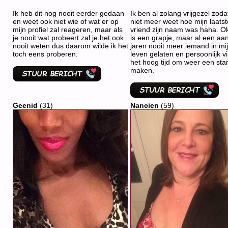
Ik heb dit nog nooit eerder gedaan
Ik ben al zolang vrijgezel zodat
en weet ook niet wie of wat er op
niet meer weet hoe mijn laatst
mijn profiel zal reageren, maar als
vriend zijn naam was haha. O
je nooit wat probeert zal je het ook
is een grapje, maar al een aan
nooit weten dus daarom wilde ik het
jaren nooit meer iemand in mi
toch eens proberen.
leven gelaten en persoonlijk vi
het hoog tijd om weer een star
maken.
Geenid
(31)
Nancien
(59)