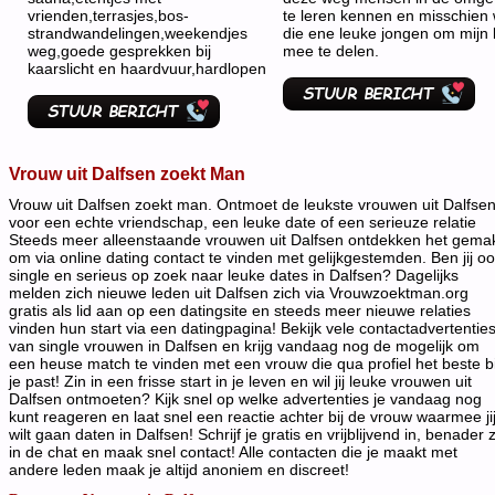
vrienden,terrasjes,bos-
te leren kennen en misschien 
strandwandelingen,weekendjes
die ene leuke jongen om mijn 
weg,goede gesprekken bij
mee te delen.
kaarslicht en haardvuur,hardlopen
Vrouw uit Dalfsen zoekt Man
Vrouw uit Dalfsen zoekt man. Ontmoet de leukste vrouwen uit Dalfse
voor een echte vriendschap, een leuke date of een serieuze relatie
Steeds meer alleenstaande vrouwen uit Dalfsen ontdekken het gema
om via online dating contact te vinden met gelijkgestemden. Ben jij o
single en serieus op zoek naar leuke dates in Dalfsen? Dagelijks
melden zich nieuwe leden uit Dalfsen zich via Vrouwzoektman.org
gratis als lid aan op een datingsite en steeds meer nieuwe relaties
vinden hun start via een datingpagina! Bekijk vele contactadvertentie
van single vrouwen in Dalfsen en krijg vandaag nog de mogelijk om
een heuse match te vinden met een vrouw die qua profiel het beste bi
je past! Zin in een frisse start in je leven en wil jij leuke vrouwen uit
Dalfsen ontmoeten? Kijk snel op welke advertenties je vandaag nog
kunt reageren en laat snel een reactie achter bij de vrouw waarmee ji
wilt gaan daten in Dalfsen! Schrijf je gratis en vrijblijvend in, benader 
in de chat en maak snel contact! Alle contacten die je maakt met
andere leden maak je altijd anoniem en discreet!