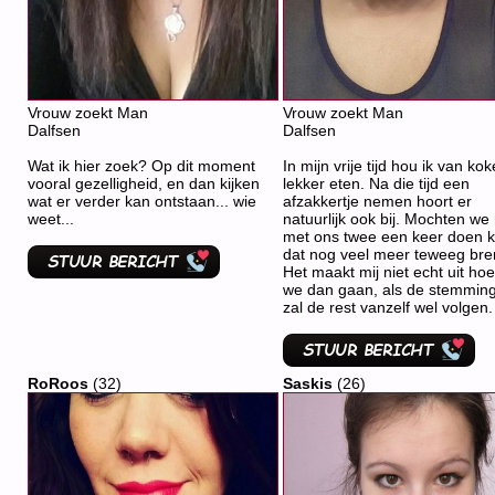
Vrouw zoekt Man
Vrouw zoekt Man
Dalfsen
Dalfsen
Wat ik hier zoek? Op dit moment
In mijn vrije tijd hou ik van ko
vooral gezelligheid, en dan kijken
lekker eten. Na die tijd een
wat er verder kan ontstaan... wie
afzakkertje nemen hoort er
weet...
natuurlijk ook bij. Mochten we
met ons twee een keer doen 
dat nog veel meer teweeg bre
Het maakt mij niet echt uit ho
we dan gaan, als de stemming 
zal de rest vanzelf wel volgen.
RoRoos
(32)
Saskis
(26)