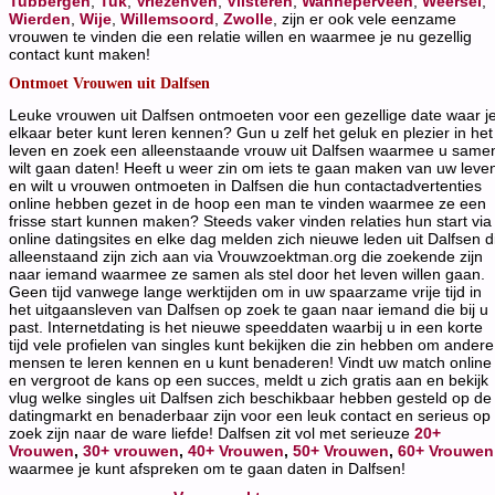
Tubbergen
,
Tuk
,
Vriezenven
,
Vilsteren
,
Wanneperveen
,
Weersel
,
Wierden
,
Wije
,
Willemsoord
,
Zwolle
, zijn er ook vele eenzame
vrouwen te vinden die een relatie willen en waarmee je nu gezellig
contact kunt maken!
Ontmoet Vrouwen uit Dalfsen
Leuke vrouwen uit Dalfsen ontmoeten voor een gezellige date waar j
elkaar beter kunt leren kennen? Gun u zelf het geluk en plezier in het
leven en zoek een alleenstaande vrouw uit Dalfsen waarmee u same
wilt gaan daten! Heeft u weer zin om iets te gaan maken van uw leve
en wilt u vrouwen ontmoeten in Dalfsen die hun contactadvertenties
online hebben gezet in de hoop een man te vinden waarmee ze een
frisse start kunnen maken? Steeds vaker vinden relaties hun start via
online datingsites en elke dag melden zich nieuwe leden uit Dalfsen d
alleenstaand zijn zich aan via Vrouwzoektman.org die zoekende zijn
naar iemand waarmee ze samen als stel door het leven willen gaan.
Geen tijd vanwege lange werktijden om in uw spaarzame vrije tijd in
het uitgaansleven van Dalfsen op zoek te gaan naar iemand die bij u
past. Internetdating is het nieuwe speeddaten waarbij u in een korte
tijd vele profielen van singles kunt bekijken die zin hebben om andere
mensen te leren kennen en u kunt benaderen! Vindt uw match online
en vergroot de kans op een succes, meldt u zich gratis aan en bekijk
vlug welke singles uit Dalfsen zich beschikbaar hebben gesteld op de
datingmarkt en benaderbaar zijn voor een leuk contact en serieus op
zoek zijn naar de ware liefde! Dalfsen zit vol met serieuze
20+
Vrouwen
,
30+ vrouwen
,
40+ Vrouwen
,
50+ Vrouwen
,
60+ Vrouwen
waarmee je kunt afspreken om te gaan daten in Dalfsen!