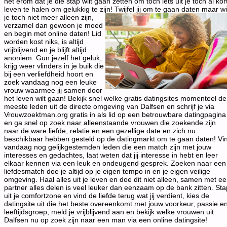
het erom dat je die stap wilt gaan zetten om toch iets uit je toch al kor
leven te halen om gelukkig te zijn!
Twijfel jij om te gaan daten maar wi
je toch niet meer alleen zijn,
verzamel dan gewoon je moed
en begin met online daten! Lid
worden kost niks, is altijd
vrijblijvend en je blijft altijd
anoniem. Gun jezelf het geluk,
krijg weer vlinders in je buik die
bij een verliefdheid hoort en
zoek vandaag nog een leuke
vrouw waarmee jij samen door
het leven wilt gaan! Bekijk snel welke gratis datingsites momenteel de
meeste leden uit de directe omgeving van Dalfsen en schrijf je via
Vrouwzoektman.org gratis in als lid op een betrouwbare datingpagina
en ga snel op zoek naar alleenstaande vrouwen die zoekende zijn
naar de ware liefde, relatie en een gezellige date en zich nu
beschikbaar hebben gesteld op de datingmarkt om te gaan daten! Vi
vandaag nog gelijkgestemden leden die een match zijn met jouw
interesses en gedachtes, laat weten dat jij interesse in hebt en leer
elkaar kennen via een leuk en ondeugend gesprek. Zoeken naar een
liefdesmatch doe je altijd op je eigen tempo in en je eigen veilige
omgeving. Haal alles uit je leven en doe dit niet alleen, samen met e
partner alles delen is veel leuker dan eenzaam op de bank zitten. Sta
uit je comfortzone en vind de liefde terug wat jij verdient, kies de
datingsite uit die het beste overeenkomt met jouw voorkeur, passie e
leeftijdsgroep, meld je vrijblijvend aan en bekijk welke vrouwen uit
Dalfsen nu op zoek zijn naar een man via een online datingsite!