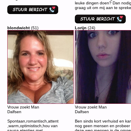
leuke dingen doen? Dan nodig 
graag uit om mij aan te sprek
blondwicht
(51)
Lorijn
(24)
Vrouw zoekt Man
Vrouw zoekt Man
Dalfsen
Dalfsen
Spontaan,romantisch,attent
Ben sinds kort verhuisd en kan
,warm,optimistisch,hou van
nog geen mensen en probeer 
sauna,etentjes met
deze weg mensen in de omge