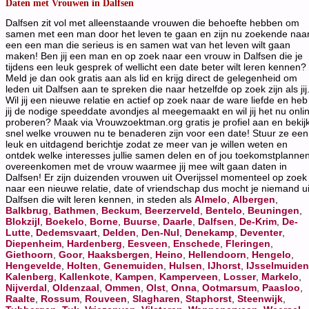
Daten met Vrouwen in Dalfsen
Dalfsen zit vol met alleenstaande vrouwen die behoefte hebben om
samen met een man door het leven te gaan en zijn nu zoekende naa
een een man die serieus is en samen wat van het leven wilt gaan
maken! Ben jij een man en op zoek naar een vrouw in Dalfsen die je
tijdens een leuk gesprek of wellicht een date beter wilt leren kennen?
Meld je dan ook gratis aan als lid en krijg direct de gelegenheid om
leden uit Dalfsen aan te spreken die naar hetzelfde op zoek zijn als jij
Wil jij een nieuwe relatie en actief op zoek naar de ware liefde en heb
jij de nodige speeddate avondjes al meegemaakt en wil jij het nu onli
proberen? Maak via Vrouwzoektman.org gratis je profiel aan en bekij
snel welke vrouwen nu te benaderen zijn voor een date! Stuur ze een
leuk en uitdagend berichtje zodat ze meer van je willen weten en
ontdek welke interesses jullie samen delen en of jou toekomstplanne
overeenkomen met de vrouw waarmee jij mee wilt gaan daten in
Dalfsen! Er zijn duizenden vrouwen uit Overijssel momenteel op zoek
naar een nieuwe relatie, date of vriendschap dus mocht je niemand ui
Dalfsen die wilt leren kennen, in steden als
Almelo
,
Albergen
,
Balkbrug
,
Bathmen
,
Beckum
,
Beerzerveld
,
Bentelo
,
Beuningen
,
Blokzijl
,
Boekelo
,
Borne
,
Buurse
,
Daarle
,
Dalfsen
,
De-Krim
,
De-
Lutte
,
Dedemsvaart
,
Delden
,
Den-Nul
,
Denekamp
,
Deventer
,
Diepenheim
,
Hardenberg
,
Eesveen
,
Enschede
,
Fleringen
,
Giethoorn
,
Goor
,
Haaksbergen
,
Heino
,
Hellendoorn
,
Hengelo
,
Hengevelde
,
Holten
,
Genemuiden
,
Hulsen
,
IJhorst
,
IJsselmuiden
Kalenberg
,
Kallenkote
,
Kampen
,
Kamperveen
,
Losser
,
Markelo
,
Nijverdal
,
Oldenzaal
,
Ommen
,
Olst
,
Onna
,
Ootmarsum
,
Paasloo
,
Raalte
,
Rossum
,
Rouveen
,
Slagharen
,
Staphorst
,
Steenwijk
,