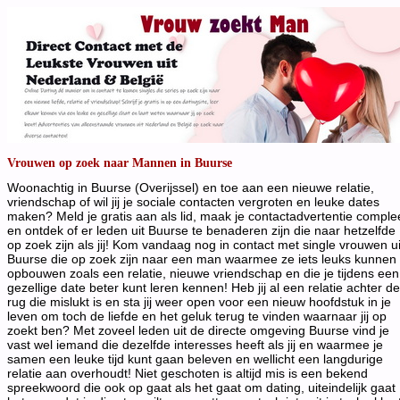
Vrouwen op zoek naar Mannen in Buurse
Woonachtig in Buurse (Overijssel) en toe aan een nieuwe relatie,
vriendschap of wil jij je sociale contacten vergroten en leuke dates
maken? Meld je gratis aan als lid, maak je contactadvertentie comple
en ontdek of er leden uit Buurse te benaderen zijn die naar hetzelfde
op zoek zijn als jij! Kom vandaag nog in contact met single vrouwen ui
Buurse die op zoek zijn naar een man waarmee ze iets leuks kunnen
opbouwen zoals een relatie, nieuwe vriendschap en die je tijdens een
gezellige date beter kunt leren kennen! Heb jij al een relatie achter de
rug die mislukt is en sta jij weer open voor een nieuw hoofdstuk in je
leven om toch de liefde en het geluk terug te vinden waarnaar jij op
zoekt ben? Met zoveel leden uit de directe omgeving Buurse vind je
vast wel iemand die dezelfde interesses heeft als jij en waarmee je
samen een leuke tijd kunt gaan beleven en wellicht een langdurige
relatie aan overhoudt! Niet geschoten is altijd mis is een bekend
spreekwoord die ook op gaat als het gaat om dating, uiteindelijk gaat