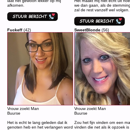
laat het gewoon lekker op mij
Het maakt mij niet echt uit ho
afkomen.
we dan gaan, als de stemming 
zal de rest vanzelf wel volgen.
Fuckeff
(42)
SweetBlonde
(56)
Vrouw zoekt Man
Vrouw zoekt Man
Buurse
Buurse
Het is echt te lang geleden dat ik
Zou het fijn vinden om een ma
genoten heb en het verlangen word
vinden die net als ik opzoek is