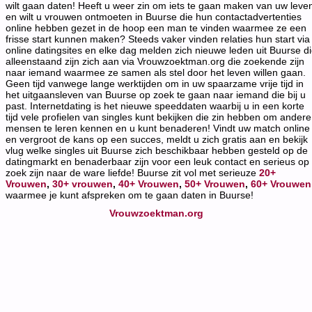
wilt gaan daten! Heeft u weer zin om iets te gaan maken van uw leve
en wilt u vrouwen ontmoeten in Buurse die hun contactadvertenties
online hebben gezet in de hoop een man te vinden waarmee ze een
frisse start kunnen maken? Steeds vaker vinden relaties hun start via
online datingsites en elke dag melden zich nieuwe leden uit Buurse d
alleenstaand zijn zich aan via Vrouwzoektman.org die zoekende zijn
naar iemand waarmee ze samen als stel door het leven willen gaan.
Geen tijd vanwege lange werktijden om in uw spaarzame vrije tijd in
het uitgaansleven van Buurse op zoek te gaan naar iemand die bij u
past. Internetdating is het nieuwe speeddaten waarbij u in een korte
tijd vele profielen van singles kunt bekijken die zin hebben om andere
mensen te leren kennen en u kunt benaderen! Vindt uw match online
en vergroot de kans op een succes, meldt u zich gratis aan en bekijk
vlug welke singles uit Buurse zich beschikbaar hebben gesteld op de
datingmarkt en benaderbaar zijn voor een leuk contact en serieus op
zoek zijn naar de ware liefde! Buurse zit vol met serieuze
20+
Vrouwen
,
30+ vrouwen
,
40+ Vrouwen
,
50+ Vrouwen
,
60+ Vrouwen
waarmee je kunt afspreken om te gaan daten in Buurse!
Vrouwzoektman.org