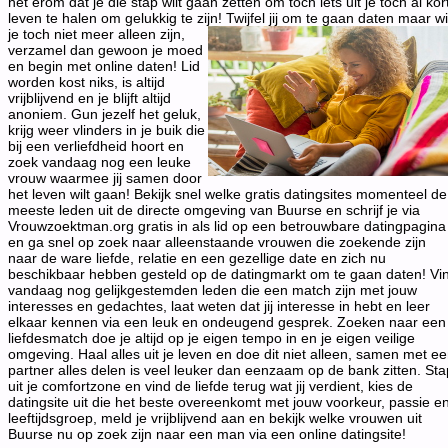
het erom dat je die stap wilt gaan zetten om toch iets uit je toch al kor
leven te halen om gelukkig te zijn!
Twijfel jij om te gaan daten maar wi
je toch niet meer alleen zijn,
verzamel dan gewoon je moed
en begin met online daten! Lid
worden kost niks, is altijd
vrijblijvend en je blijft altijd
anoniem. Gun jezelf het geluk,
krijg weer vlinders in je buik die
bij een verliefdheid hoort en
zoek vandaag nog een leuke
vrouw waarmee jij samen door
het leven wilt gaan! Bekijk snel welke gratis datingsites momenteel de
meeste leden uit de directe omgeving van Buurse en schrijf je via
Vrouwzoektman.org gratis in als lid op een betrouwbare datingpagina
en ga snel op zoek naar alleenstaande vrouwen die zoekende zijn
naar de ware liefde, relatie en een gezellige date en zich nu
beschikbaar hebben gesteld op de datingmarkt om te gaan daten! Vi
vandaag nog gelijkgestemden leden die een match zijn met jouw
interesses en gedachtes, laat weten dat jij interesse in hebt en leer
elkaar kennen via een leuk en ondeugend gesprek. Zoeken naar een
liefdesmatch doe je altijd op je eigen tempo in en je eigen veilige
omgeving. Haal alles uit je leven en doe dit niet alleen, samen met e
partner alles delen is veel leuker dan eenzaam op de bank zitten. Sta
uit je comfortzone en vind de liefde terug wat jij verdient, kies de
datingsite uit die het beste overeenkomt met jouw voorkeur, passie e
leeftijdsgroep, meld je vrijblijvend aan en bekijk welke vrouwen uit
Buurse nu op zoek zijn naar een man via een online datingsite!