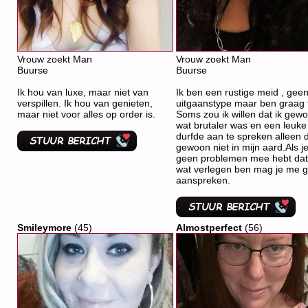
Vrouw zoekt Man
Vrouw zoekt Man
Buurse
Buurse
Ik hou van luxe, maar niet van
Ik ben een rustige meid , gee
verspillen. Ik hou van genieten,
uitgaanstype maar ben graag t
maar niet voor alles op order is.
Soms zou ik willen dat ik gew
wat brutaler was en een leuk
durfde aan te spreken alleen d
gewoon niet in mijn aard.Als je
geen problemen mee hebt dat
wat verlegen ben mag je me g
aanspreken.
Smileymore
(45)
Almostperfect
(56)