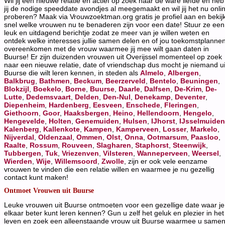
Wil jij een nieuwe relatie en actief op zoek naar de ware liefde en heb
jij de nodige speeddate avondjes al meegemaakt en wil jij het nu onli
proberen? Maak via Vrouwzoektman.org gratis je profiel aan en bekij
snel welke vrouwen nu te benaderen zijn voor een date! Stuur ze een
leuk en uitdagend berichtje zodat ze meer van je willen weten en
ontdek welke interesses jullie samen delen en of jou toekomstplanne
overeenkomen met de vrouw waarmee jij mee wilt gaan daten in
Buurse! Er zijn duizenden vrouwen uit Overijssel momenteel op zoek
naar een nieuwe relatie, date of vriendschap dus mocht je niemand ui
Buurse die wilt leren kennen, in steden als
Almelo
,
Albergen
,
Balkbrug
,
Bathmen
,
Beckum
,
Beerzerveld
,
Bentelo
,
Beuningen
,
Blokzijl
,
Boekelo
,
Borne
,
Buurse
,
Daarle
,
Dalfsen
,
De-Krim
,
De-
Lutte
,
Dedemsvaart
,
Delden
,
Den-Nul
,
Denekamp
,
Deventer
,
Diepenheim
,
Hardenberg
,
Eesveen
,
Enschede
,
Fleringen
,
Giethoorn
,
Goor
,
Haaksbergen
,
Heino
,
Hellendoorn
,
Hengelo
,
Hengevelde
,
Holten
,
Genemuiden
,
Hulsen
,
IJhorst
,
IJsselmuiden
Kalenberg
,
Kallenkote
,
Kampen
,
Kamperveen
,
Losser
,
Markelo
,
Nijverdal
,
Oldenzaal
,
Ommen
,
Olst
,
Onna
,
Ootmarsum
,
Paasloo
,
Raalte
,
Rossum
,
Rouveen
,
Slagharen
,
Staphorst
,
Steenwijk
,
Tubbergen
,
Tuk
,
Vriezenven
,
Vilsteren
,
Wanneperveen
,
Weersel
,
Wierden
,
Wije
,
Willemsoord
,
Zwolle
, zijn er ook vele eenzame
vrouwen te vinden die een relatie willen en waarmee je nu gezellig
contact kunt maken!
Ontmoet Vrouwen uit Buurse
Leuke vrouwen uit Buurse ontmoeten voor een gezellige date waar je
elkaar beter kunt leren kennen? Gun u zelf het geluk en plezier in het
leven en zoek een alleenstaande vrouw uit Buurse waarmee u same