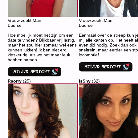
Vrouw zoekt Man
Vrouw zoekt Man
Buurse
Buurse
Hoe moeilijk moet het zijn om een
Eenmaal over de streep kun j
date te vinden? Blijkbaar vrij lastig,
mij alle kanten op. Het heeft a
maar het zou hier zomaar wel eens
even tijd nodig. Zoek dan ook
kunnen lukken! Ik ben niet erg
sneltrein, maar eerder een s
kieskeurig, als we het maar leuk
locomotief.
hebben samen.
Rsorry
(25)
IsShy
(32)