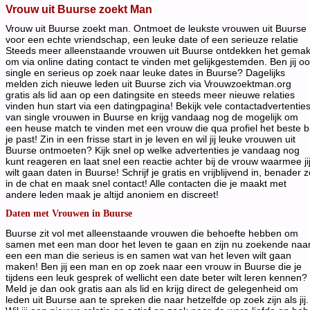
Vrouw uit Buurse zoekt Man
Vrouw uit Buurse zoekt man. Ontmoet de leukste vrouwen uit Buurse
voor een echte vriendschap, een leuke date of een serieuze relatie
Steeds meer alleenstaande vrouwen uit Buurse ontdekken het gema
om via online dating contact te vinden met gelijkgestemden. Ben jij o
single en serieus op zoek naar leuke dates in Buurse? Dagelijks
melden zich nieuwe leden uit Buurse zich via Vrouwzoektman.org
gratis als lid aan op een datingsite en steeds meer nieuwe relaties
vinden hun start via een datingpagina! Bekijk vele contactadvertentie
van single vrouwen in Buurse en krijg vandaag nog de mogelijk om
een heuse match te vinden met een vrouw die qua profiel het beste bi
je past! Zin in een frisse start in je leven en wil jij leuke vrouwen uit
Buurse ontmoeten? Kijk snel op welke advertenties je vandaag nog
kunt reageren en laat snel een reactie achter bij de vrouw waarmee ji
wilt gaan daten in Buurse! Schrijf je gratis en vrijblijvend in, benader 
in de chat en maak snel contact! Alle contacten die je maakt met
andere leden maak je altijd anoniem en discreet!
Daten met Vrouwen in Buurse
Buurse zit vol met alleenstaande vrouwen die behoefte hebben om
samen met een man door het leven te gaan en zijn nu zoekende naa
een een man die serieus is en samen wat van het leven wilt gaan
maken! Ben jij een man en op zoek naar een vrouw in Buurse die je
tijdens een leuk gesprek of wellicht een date beter wilt leren kennen?
Meld je dan ook gratis aan als lid en krijg direct de gelegenheid om
leden uit Buurse aan te spreken die naar hetzelfde op zoek zijn als jij.