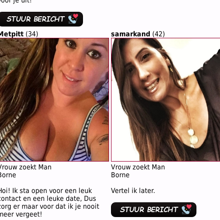
voor je uit!
Metpitt
(34)
samarkand
(42)
Vrouw zoekt Man
Vrouw zoekt Man
Borne
Borne
Hoi! Ik sta open voor een leuk
Vertel ik later.
contact en een leuke date, Dus
zorg er maar voor dat ik je nooit
meer vergeet!