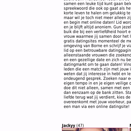
samen een leuke tijd kunt gaan bele
spreekwoord die ook op gaat als het 
korte leven te halen om gelukkig te
maar wil je toch niet meer alleen 
en begin met online daten! Lid worden
en je blijft altijd anoniem. Gun jezel
buik die bij een verliefdheid hoort
vrouw waarmee jij samen door het l
gratis datingsites momenteel de me
omgeving van Borne en schrijf je vi
lid op een betrouwbare datingpagin
alleenstaande vrouwen die zoekende 
en een gezellige date en zich nu b
datingmarkt om te gaan daten! Vin
leden die een match zijn met jouw 
weten dat jij interesse in hebt en l
ondeugend gesprek. Zoeken naar een
eigen tempo in en je eigen veilige 
doe dit niet alleen, samen met een 
dan eenzaam op de bank zitten. Sta
liefde terug wat jij verdient, kies d
overeenkomt met jouw voorkeur, pass
een man via een online datingsite!
Jackyy
(47)