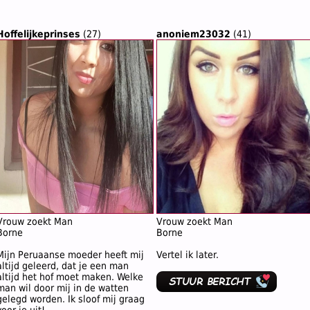
Hoffelijkeprinses
(27)
anoniem23032
(41)
Vrouw zoekt Man
Vrouw zoekt Man
Borne
Borne
Mijn Peruaanse moeder heeft mij
Vertel ik later.
altijd geleerd, dat je een man
altijd het hof moet maken. Welke
man wil door mij in de watten
gelegd worden. Ik sloof mij graag