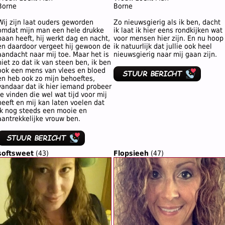
Borne
Borne
Wij zijn laat ouders geworden
Zo nieuwsgierig als ik ben, dacht
omdat mijn man een hele drukke
ik laat ik hier eens rondkijken wat
baan heeft, hij werkt dag en nacht,
voor mensen hier zijn. En nu hoop
en daardoor vergeet hij gewoon de
ik natuurlijk dat jullie ook heel
aandacht naar mij toe. Maar het is
nieuwsgierig naar mij gaan zijn.
niet zo dat ik van steen ben, ik ben
ook een mens van vlees en bloed
en heb ook zo mijn behoeftes,
vandaar dat ik hier iemand probeer
te vinden die wel wat tijd voor mij
heeft en mij kan laten voelen dat
ik nog steeds een mooie en
aantrekkelijke vrouw ben.
softsweet
(43)
Flopsieeh
(47)