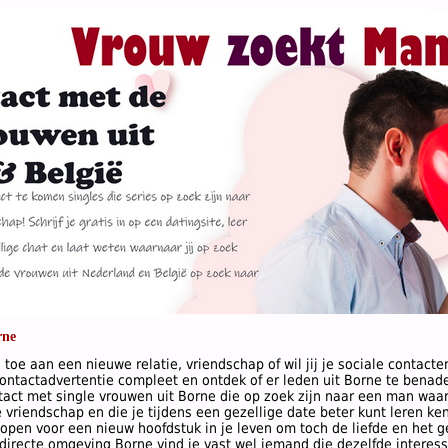
rne
 toe aan een nieuwe relatie, vriendschap of wil jij je sociale contac
 contactadvertentie compleet en ontdek of er leden uit Borne te benade
ontact met single vrouwen uit Borne die op zoek zijn naar een man wa
vriendschap en die je tijdens een gezellige date beter kunt leren kenn
r open voor een nieuw hoofdstuk in je leven om toch de liefde en het g
directe omgeving Borne vind je vast wel iemand die dezelfde interess