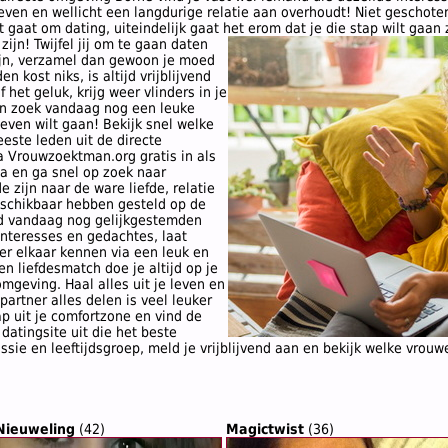
ven en wellicht een langdurige relatie aan overhoudt! Niet geschoten
gaat om dating, uiteindelijk gaat het erom dat je die stap wilt gaan z
 zijn!
Twijfel jij om te gaan daten
zijn, verzamel dan gewoon je moed
 kost niks, is altijd vrijblijvend
f het geluk, krijg weer vlinders in je
 en zoek vandaag nog een leuke
even wilt gaan! Bekijk snel welke
este leden uit de directe
a Vrouwzoektman.org gratis in als
a en ga snel op zoek naar
zijn naar de ware liefde, relatie
eschikbaar hebben gesteld op de
d vandaag nog gelijkgestemden
interesses en gedachtes, laat
eer elkaar kennen via een leuk en
 liefdesmatch doe je altijd op je
omgeving. Haal alles uit je leven en
partner alles delen is veel leuker
p uit je comfortzone en vind de
e datingsite uit die het beste
ie en leeftijdsgroep, meld je vrijblijvend aan en bekijk welke vrouw
Nieuweling
(42)
Magictwist
(36)