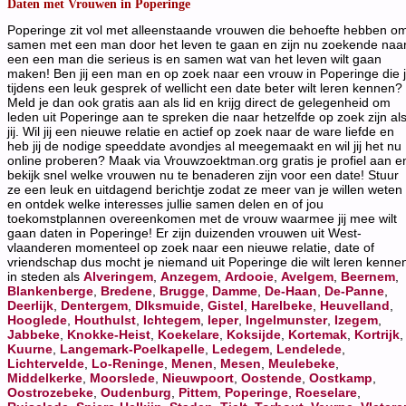
Daten met Vrouwen in Poperinge
Poperinge zit vol met alleenstaande vrouwen die behoefte hebben o
samen met een man door het leven te gaan en zijn nu zoekende naa
een een man die serieus is en samen wat van het leven wilt gaan
maken! Ben jij een man en op zoek naar een vrouw in Poperinge die 
tijdens een leuk gesprek of wellicht een date beter wilt leren kennen?
Meld je dan ook gratis aan als lid en krijg direct de gelegenheid om
leden uit Poperinge aan te spreken die naar hetzelfde op zoek zijn al
jij. Wil jij een nieuwe relatie en actief op zoek naar de ware liefde en
heb jij de nodige speeddate avondjes al meegemaakt en wil jij het nu
online proberen? Maak via Vrouwzoektman.org gratis je profiel aan e
bekijk snel welke vrouwen nu te benaderen zijn voor een date! Stuur
ze een leuk en uitdagend berichtje zodat ze meer van je willen weten
en ontdek welke interesses jullie samen delen en of jou
toekomstplannen overeenkomen met de vrouw waarmee jij mee wilt
gaan daten in Poperinge! Er zijn duizenden vrouwen uit West-
vlaanderen momenteel op zoek naar een nieuwe relatie, date of
vriendschap dus mocht je niemand uit Poperinge die wilt leren kenne
in steden als
Alveringem
,
Anzegem
,
Ardooie
,
Avelgem
,
Beernem
,
Blankenberge
,
Bredene
,
Brugge
,
Damme
,
De-Haan
,
De-Panne
,
Deerlijk
,
Dentergem
,
DIksmuide
,
Gistel
,
Harelbeke
,
Heuvelland
,
Hooglede
,
Houthulst
,
Ichtegem
,
Ieper
,
Ingelmunster
,
Izegem
,
Jabbeke
,
Knokke-Heist
,
Koekelare
,
Koksijde
,
Kortemak
,
Kortrijk
,
Kuurne
,
Langemark-Poelkapelle
,
Ledegem
,
Lendelede
,
Lichtervelde
,
Lo-Reninge
,
Menen
,
Mesen
,
Meulebeke
,
Middelkerke
,
Moorslede
,
Nieuwpoort
,
Oostende
,
Oostkamp
,
Oostrozebeke
,
Oudenburg
,
Pittem
,
Poperinge
,
Roeselare
,