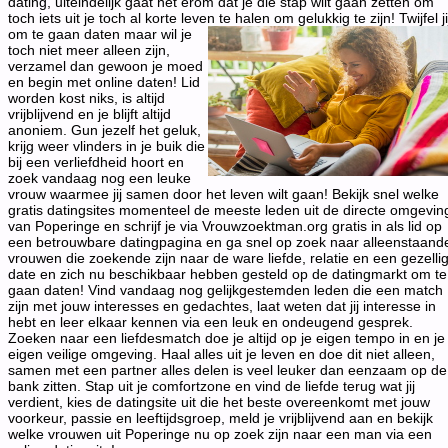
dating, uiteindelijk gaat het erom dat je die stap wilt gaan zetten om
toch iets uit je toch al korte leven te halen om gelukkig te zijn!
Twijfel ji
om te gaan daten maar wil je
toch niet meer alleen zijn,
verzamel dan gewoon je moed
en begin met online daten! Lid
worden kost niks, is altijd
vrijblijvend en je blijft altijd
anoniem. Gun jezelf het geluk,
krijg weer vlinders in je buik die
bij een verliefdheid hoort en
zoek vandaag nog een leuke
vrouw waarmee jij samen door het leven wilt gaan! Bekijk snel welke
gratis datingsites momenteel de meeste leden uit de directe omgevin
van Poperinge en schrijf je via Vrouwzoektman.org gratis in als lid op
een betrouwbare datingpagina en ga snel op zoek naar alleenstaand
vrouwen die zoekende zijn naar de ware liefde, relatie en een gezelli
date en zich nu beschikbaar hebben gesteld op de datingmarkt om te
gaan daten! Vind vandaag nog gelijkgestemden leden die een match
zijn met jouw interesses en gedachtes, laat weten dat jij interesse in
hebt en leer elkaar kennen via een leuk en ondeugend gesprek.
Zoeken naar een liefdesmatch doe je altijd op je eigen tempo in en je
eigen veilige omgeving. Haal alles uit je leven en doe dit niet alleen,
samen met een partner alles delen is veel leuker dan eenzaam op de
bank zitten. Stap uit je comfortzone en vind de liefde terug wat jij
verdient, kies de datingsite uit die het beste overeenkomt met jouw
voorkeur, passie en leeftijdsgroep, meld je vrijblijvend aan en bekijk
welke vrouwen uit Poperinge nu op zoek zijn naar een man via een