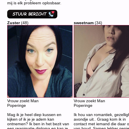
mij is elk probleem oplosbaar.
Zuster
(48)
sweetnam
(34)
Vrouw zoekt Man
Vrouw zoekt Man
Poperinge
Poperinge
Mag ik je heel diep kussen en
Ik hou van romantiek, gezellig
kijken of ik je je adem kan
avondje uit.. Graag kom ik in
ontnemen? Ik ben in het bezit van
contact met iemand die daar 
een reanimatie diploma en kan je
van houd. Samen lekker geniet