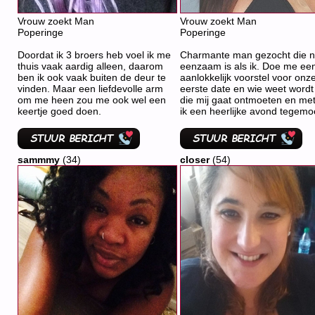
Vrouw zoekt Man
Vrouw zoekt Man
Poperinge
Poperinge
Doordat ik 3 broers heb voel ik me
Charmante man gezocht die n
thuis vaak aardig alleen, daarom
eenzaam is als ik. Doe me ee
ben ik ook vaak buiten de deur te
aanlokkelijk voorstel voor onz
vinden. Maar een liefdevolle arm
eerste date en wie weet wordt j
om me heen zou me ook wel een
die mij gaat ontmoeten en met
keertje goed doen.
ik een heerlijke avond tegemo
sammmy
(34)
closer
(54)