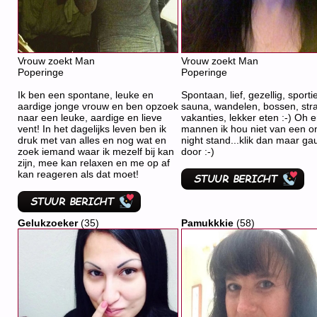
Vrouw zoekt Man
Vrouw zoekt Man
Poperinge
Poperinge
Ik ben een spontane, leuke en
Spontaan, lief, gezellig, sportie
aardige jonge vrouw en ben opzoek
sauna, wandelen, bossen, str
naar een leuke, aardige en lieve
vakanties, lekker eten :-) Oh 
vent! In het dagelijks leven ben ik
mannen ik hou niet van een o
druk met van alles en nog wat en
night stand...klik dan maar g
zoek iemand waar ik mezelf bij kan
door :-)
zijn, mee kan relaxen en me op af
kan reageren als dat moet!
Gelukzoeker
(35)
Pamukkkie
(58)