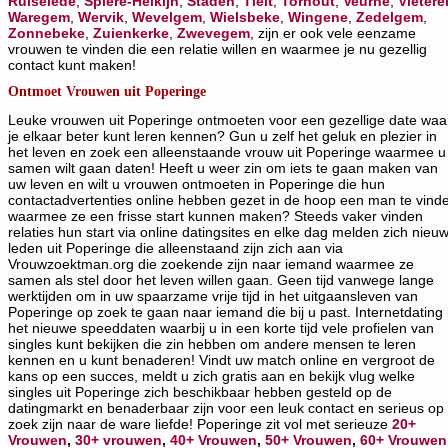
Ruiselede
,
Spiere-Helkijn
,
Staden
,
Tielt
,
Torhout
,
Veurne
,
Vletere
Waregem
,
Wervik
,
Wevelgem
,
Wielsbeke
,
Wingene
,
Zedelgem
,
Zonnebeke
,
Zuienkerke
,
Zwevegem
, zijn er ook vele eenzame
vrouwen te vinden die een relatie willen en waarmee je nu gezellig
contact kunt maken!
Ontmoet Vrouwen uit Poperinge
Leuke vrouwen uit Poperinge ontmoeten voor een gezellige date waa
je elkaar beter kunt leren kennen? Gun u zelf het geluk en plezier in
het leven en zoek een alleenstaande vrouw uit Poperinge waarmee u
samen wilt gaan daten! Heeft u weer zin om iets te gaan maken van
uw leven en wilt u vrouwen ontmoeten in Poperinge die hun
contactadvertenties online hebben gezet in de hoop een man te vind
waarmee ze een frisse start kunnen maken? Steeds vaker vinden
relaties hun start via online datingsites en elke dag melden zich nieu
leden uit Poperinge die alleenstaand zijn zich aan via
Vrouwzoektman.org die zoekende zijn naar iemand waarmee ze
samen als stel door het leven willen gaan. Geen tijd vanwege lange
werktijden om in uw spaarzame vrije tijd in het uitgaansleven van
Poperinge op zoek te gaan naar iemand die bij u past. Internetdating 
het nieuwe speeddaten waarbij u in een korte tijd vele profielen van
singles kunt bekijken die zin hebben om andere mensen te leren
kennen en u kunt benaderen! Vindt uw match online en vergroot de
kans op een succes, meldt u zich gratis aan en bekijk vlug welke
singles uit Poperinge zich beschikbaar hebben gesteld op de
datingmarkt en benaderbaar zijn voor een leuk contact en serieus op
zoek zijn naar de ware liefde! Poperinge zit vol met serieuze
20+
Vrouwen
,
30+ vrouwen
,
40+ Vrouwen
,
50+ Vrouwen
,
60+ Vrouwen