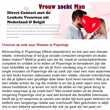
Vrouwen op zoek naar Mannen in Poperinge
Woonachtig in Poperinge (West-vlaanderen) en toe aan een nieuwe
relatie, vriendschap of wil jij je sociale contacten vergroten en leuke
dates maken? Meld je gratis aan als lid, maak je contactadvertentie
compleet en ontdek of er leden uit Poperinge te benaderen zijn die
naar hetzelfde op zoek zijn als jij! Kom vandaag nog in contact met
single vrouwen uit Poperinge die op zoek zijn naar een man waarme
ze iets leuks kunnen opbouwen zoals een relatie, nieuwe vriendscha
en die je tijdens een gezellige date beter kunt leren kennen! Heb jij al
een relatie achter de rug die mislukt is en sta jij weer open voor een
nieuw hoofdstuk in je leven om toch de liefde en het geluk terug te
vinden waarnaar jij op zoekt ben? Met zoveel leden uit de directe
omgeving Poperinge vind je vast wel iemand die dezelfde interesses
heeft als jij en waarmee je samen een leuke tijd kunt gaan beleven e
wellicht een langdurige relatie aan overhoudt! Niet geschoten is altijd
mis is een bekend spreekwoord die ook op gaat als het gaat om