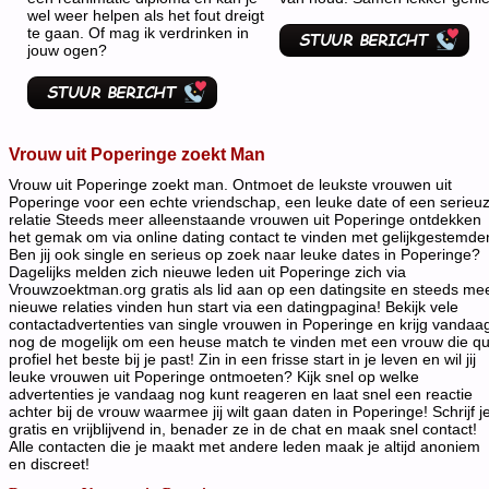
wel weer helpen als het fout dreigt
te gaan. Of mag ik verdrinken in
jouw ogen?
Vrouw uit Poperinge zoekt Man
Vrouw uit Poperinge zoekt man. Ontmoet de leukste vrouwen uit
Poperinge voor een echte vriendschap, een leuke date of een serieu
relatie Steeds meer alleenstaande vrouwen uit Poperinge ontdekken
het gemak om via online dating contact te vinden met gelijkgestemde
Ben jij ook single en serieus op zoek naar leuke dates in Poperinge?
Dagelijks melden zich nieuwe leden uit Poperinge zich via
Vrouwzoektman.org gratis als lid aan op een datingsite en steeds me
nieuwe relaties vinden hun start via een datingpagina! Bekijk vele
contactadvertenties van single vrouwen in Poperinge en krijg vandaa
nog de mogelijk om een heuse match te vinden met een vrouw die q
profiel het beste bij je past! Zin in een frisse start in je leven en wil jij
leuke vrouwen uit Poperinge ontmoeten? Kijk snel op welke
advertenties je vandaag nog kunt reageren en laat snel een reactie
achter bij de vrouw waarmee jij wilt gaan daten in Poperinge! Schrijf j
gratis en vrijblijvend in, benader ze in de chat en maak snel contact!
Alle contacten die je maakt met andere leden maak je altijd anoniem
en discreet!