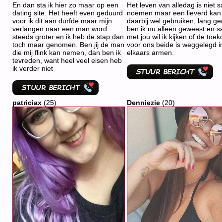
En dan sta ik hier zo maar op een
Het leven van alledag is niet s
dating site. Het heeft even geduurd
noemen maar een lieverd kan 
voor ik dit aan durfde maar mijn
daarbij wel gebruiken, lang g
verlangen naar een man word
ben ik nu alleen geweest en 
steeds groter en ik heb de stap dan
met jou wil ik kijken of de toe
toch maar genomen. Ben jij de man
voor ons beide is weggelegd i
die mij flink kan nemen, dan ben ik
elkaars armen.
tevreden, want heel veel eisen heb
ik verder niet
patriciax
(25)
Denniezie
(20)