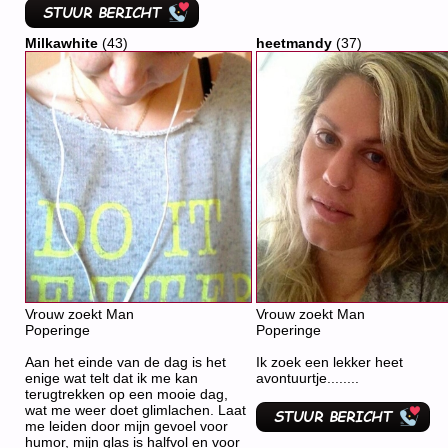
Milkawhite
(43)
heetmandy
(37)
Vrouw zoekt Man
Vrouw zoekt Man
Poperinge
Poperinge
Aan het einde van de dag is het
Ik zoek een lekker heet
enige wat telt dat ik me kan
avontuurtje........
terugtrekken op een mooie dag,
wat me weer doet glimlachen. Laat
me leiden door mijn gevoel voor
humor, mijn glas is halfvol en voor