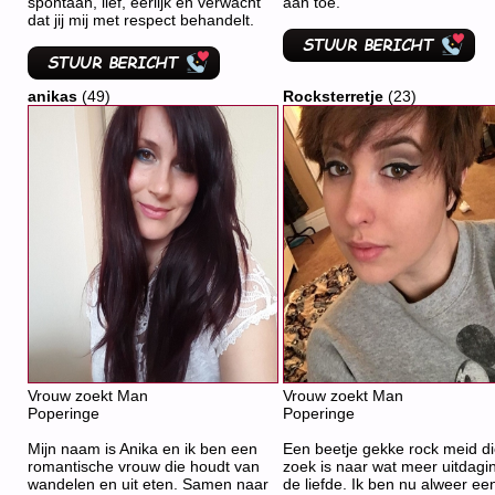
spontaan, lief, eerlijk en verwacht
aan toe.
dat jij mij met respect behandelt.
anikas
(49)
Rocksterretje
(23)
Vrouw zoekt Man
Vrouw zoekt Man
Poperinge
Poperinge
Mijn naam is Anika en ik ben een
Een beetje gekke rock meid d
romantische vrouw die houdt van
zoek is naar wat meer uitdagin
wandelen en uit eten. Samen naar
de liefde. Ik ben nu alweer ee