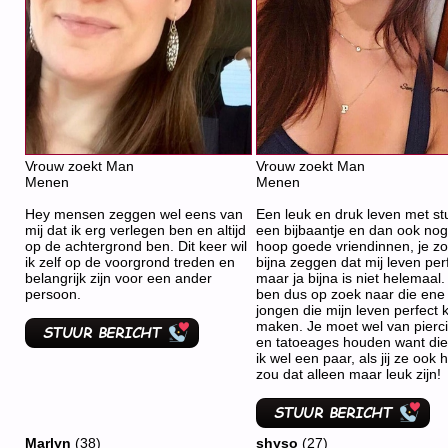
Vrouw zoekt Man
Vrouw zoekt Man
Menen
Menen
Hey mensen zeggen wel eens van
Een leuk en druk leven met st
mij dat ik erg verlegen ben en altijd
een bijbaantje en dan ook no
op de achtergrond ben. Dit keer wil
hoop goede vriendinnen, je z
ik zelf op de voorgrond treden en
bijna zeggen dat mij leven perf
belangrijk zijn voor een ander
maar ja bijna is niet helemaal. 
persoon.
ben dus op zoek naar die ene
jongen die mijn leven perfect 
maken. Je moet wel van pierc
en tatoeages houden want di
ik wel een paar, als jij ze ook 
zou dat alleen maar leuk zijn!
Marlyn
(38)
shyso
(27)