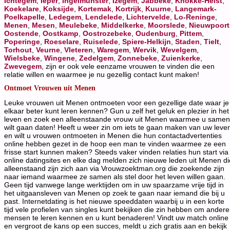
Ichtegem
,
Ieper
,
Ingelmunster
,
Izegem
,
Jabbeke
,
Knokke-Heist
,
Koekelare
,
Koksijde
,
Kortemak
,
Kortrijk
,
Kuurne
,
Langemark-
Poelkapelle
,
Ledegem
,
Lendelede
,
Lichtervelde
,
Lo-Reninge
,
Menen
,
Mesen
,
Meulebeke
,
Middelkerke
,
Moorslede
,
Nieuwpoort
Oostende
,
Oostkamp
,
Oostrozebeke
,
Oudenburg
,
Pittem
,
Poperinge
,
Roeselare
,
Ruiselede
,
Spiere-Helkijn
,
Staden
,
Tielt
,
Torhout
,
Veurne
,
Vleteren
,
Waregem
,
Wervik
,
Wevelgem
,
Wielsbeke
,
Wingene
,
Zedelgem
,
Zonnebeke
,
Zuienkerke
,
Zwevegem
, zijn er ook vele eenzame vrouwen te vinden die een
relatie willen en waarmee je nu gezellig contact kunt maken!
Ontmoet Vrouwen uit Menen
Leuke vrouwen uit Menen ontmoeten voor een gezellige date waar je
elkaar beter kunt leren kennen? Gun u zelf het geluk en plezier in het
leven en zoek een alleenstaande vrouw uit Menen waarmee u samen
wilt gaan daten! Heeft u weer zin om iets te gaan maken van uw leve
en wilt u vrouwen ontmoeten in Menen die hun contactadvertenties
online hebben gezet in de hoop een man te vinden waarmee ze een
frisse start kunnen maken? Steeds vaker vinden relaties hun start via
online datingsites en elke dag melden zich nieuwe leden uit Menen di
alleenstaand zijn zich aan via Vrouwzoektman.org die zoekende zijn
naar iemand waarmee ze samen als stel door het leven willen gaan.
Geen tijd vanwege lange werktijden om in uw spaarzame vrije tijd in
het uitgaansleven van Menen op zoek te gaan naar iemand die bij u
past. Internetdating is het nieuwe speeddaten waarbij u in een korte
tijd vele profielen van singles kunt bekijken die zin hebben om andere
mensen te leren kennen en u kunt benaderen! Vindt uw match online
en vergroot de kans op een succes, meldt u zich gratis aan en bekijk