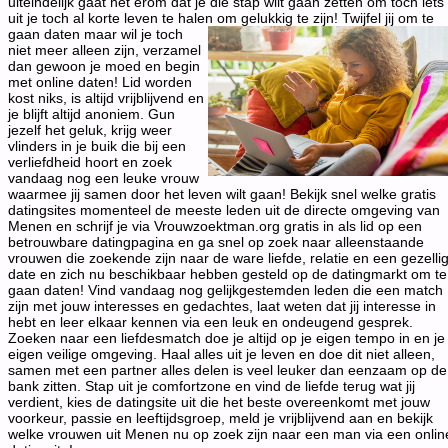
uiteindelijk gaat het erom dat je die stap wilt gaan zetten om toch iets
uit je toch al korte leven te halen om gelukkig te zijn!
Twijfel jij om te
gaan daten maar wil je toch
niet meer alleen zijn, verzamel
dan gewoon je moed en begin
met online daten! Lid worden
kost niks, is altijd vrijblijvend en
je blijft altijd anoniem. Gun
jezelf het geluk, krijg weer
vlinders in je buik die bij een
verliefdheid hoort en zoek
vandaag nog een leuke vrouw
waarmee jij samen door het leven wilt gaan! Bekijk snel welke gratis
datingsites momenteel de meeste leden uit de directe omgeving van
Menen en schrijf je via Vrouwzoektman.org gratis in als lid op een
betrouwbare datingpagina en ga snel op zoek naar alleenstaande
vrouwen die zoekende zijn naar de ware liefde, relatie en een gezelli
date en zich nu beschikbaar hebben gesteld op de datingmarkt om te
gaan daten! Vind vandaag nog gelijkgestemden leden die een match
zijn met jouw interesses en gedachtes, laat weten dat jij interesse in
hebt en leer elkaar kennen via een leuk en ondeugend gesprek.
Zoeken naar een liefdesmatch doe je altijd op je eigen tempo in en je
eigen veilige omgeving. Haal alles uit je leven en doe dit niet alleen,
samen met een partner alles delen is veel leuker dan eenzaam op de
bank zitten. Stap uit je comfortzone en vind de liefde terug wat jij
verdient, kies de datingsite uit die het beste overeenkomt met jouw
voorkeur, passie en leeftijdsgroep, meld je vrijblijvend aan en bekijk
welke vrouwen uit Menen nu op zoek zijn naar een man via een onlin