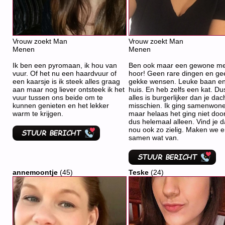
Vrouw zoekt Man
Vrouw zoekt Man
Menen
Menen
Ik ben een pyromaan, ik hou van
Ben ook maar een gewone me
vuur. Of het nu een haardvuur of
hoor! Geen rare dingen en ge
een kaarsje is ik steek alles graag
gekke wensen. Leuke baan en
aan maar nog liever ontsteek ik het
huis. En heb zelfs een kat. Du
vuur tussen ons beide om te
alles is burgerlijker dan je dac
kunnen genieten en het lekker
misschien. Ik ging samenwon
warm te krijgen.
maar helaas het ging niet doo
dus helemaal alleen. Vind je d
nou ook zo zielig. Maken we e
samen wat van.
annemoontje
(45)
Teske
(24)