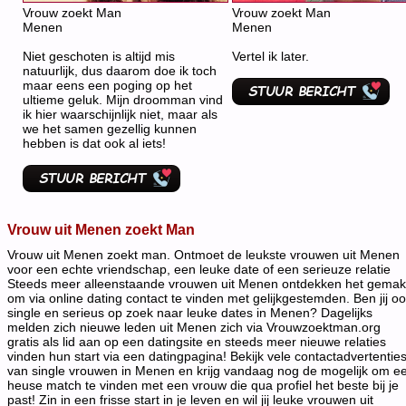
Vrouw zoekt Man
Vrouw zoekt Man
Menen
Menen
Niet geschoten is altijd mis
Vertel ik later.
natuurlijk, dus daarom doe ik toch
maar eens een poging op het
ultieme geluk. Mijn droomman vind
ik hier waarschijnlijk niet, maar als
we het samen gezellig kunnen
hebben is dat ook al iets!
Vrouw uit Menen zoekt Man
Vrouw uit Menen zoekt man. Ontmoet de leukste vrouwen uit Menen
voor een echte vriendschap, een leuke date of een serieuze relatie
Steeds meer alleenstaande vrouwen uit Menen ontdekken het gemak
om via online dating contact te vinden met gelijkgestemden. Ben jij o
single en serieus op zoek naar leuke dates in Menen? Dagelijks
melden zich nieuwe leden uit Menen zich via Vrouwzoektman.org
gratis als lid aan op een datingsite en steeds meer nieuwe relaties
vinden hun start via een datingpagina! Bekijk vele contactadvertentie
van single vrouwen in Menen en krijg vandaag nog de mogelijk om e
heuse match te vinden met een vrouw die qua profiel het beste bij je
past! Zin in een frisse start in je leven en wil jij leuke vrouwen uit