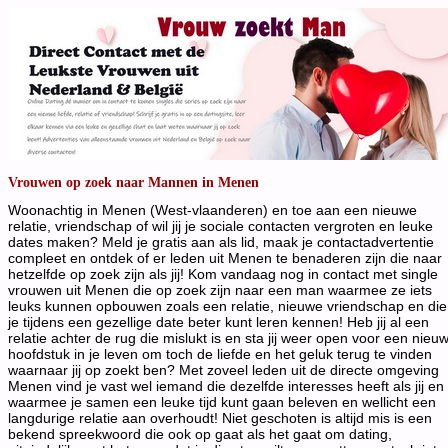
Vrouwen op zoek naar Mannen in Menen
Woonachtig in Menen (West-vlaanderen) en toe aan een nieuwe
relatie, vriendschap of wil jij je sociale contacten vergroten en leuke
dates maken? Meld je gratis aan als lid, maak je contactadvertentie
compleet en ontdek of er leden uit Menen te benaderen zijn die naar
hetzelfde op zoek zijn als jij! Kom vandaag nog in contact met single
vrouwen uit Menen die op zoek zijn naar een man waarmee ze iets
leuks kunnen opbouwen zoals een relatie, nieuwe vriendschap en die
je tijdens een gezellige date beter kunt leren kennen! Heb jij al een
relatie achter de rug die mislukt is en sta jij weer open voor een nieu
hoofdstuk in je leven om toch de liefde en het geluk terug te vinden
waarnaar jij op zoekt ben? Met zoveel leden uit de directe omgeving
Menen vind je vast wel iemand die dezelfde interesses heeft als jij en
waarmee je samen een leuke tijd kunt gaan beleven en wellicht een
langdurige relatie aan overhoudt! Niet geschoten is altijd mis is een
bekend spreekwoord die ook op gaat als het gaat om dating,