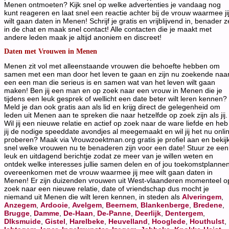
Menen ontmoeten? Kijk snel op welke advertenties je vandaag nog
kunt reageren en laat snel een reactie achter bij de vrouw waarmee ji
wilt gaan daten in Menen! Schrijf je gratis en vrijblijvend in, benader z
in de chat en maak snel contact! Alle contacten die je maakt met
andere leden maak je altijd anoniem en discreet!
Daten met Vrouwen in Menen
Menen zit vol met alleenstaande vrouwen die behoefte hebben om
samen met een man door het leven te gaan en zijn nu zoekende naa
een een man die serieus is en samen wat van het leven wilt gaan
maken! Ben jij een man en op zoek naar een vrouw in Menen die je
tijdens een leuk gesprek of wellicht een date beter wilt leren kennen?
Meld je dan ook gratis aan als lid en krijg direct de gelegenheid om
leden uit Menen aan te spreken die naar hetzelfde op zoek zijn als jij.
Wil jij een nieuwe relatie en actief op zoek naar de ware liefde en heb
jij de nodige speeddate avondjes al meegemaakt en wil jij het nu onli
proberen? Maak via Vrouwzoektman.org gratis je profiel aan en bekij
snel welke vrouwen nu te benaderen zijn voor een date! Stuur ze een
leuk en uitdagend berichtje zodat ze meer van je willen weten en
ontdek welke interesses jullie samen delen en of jou toekomstplanne
overeenkomen met de vrouw waarmee jij mee wilt gaan daten in
Menen! Er zijn duizenden vrouwen uit West-vlaanderen momenteel o
zoek naar een nieuwe relatie, date of vriendschap dus mocht je
niemand uit Menen die wilt leren kennen, in steden als
Alveringem
,
Anzegem
,
Ardooie
,
Avelgem
,
Beernem
,
Blankenberge
,
Bredene
,
Brugge
,
Damme
,
De-Haan
,
De-Panne
,
Deerlijk
,
Dentergem
,
DIksmuide
,
Gistel
,
Harelbeke
,
Heuvelland
,
Hooglede
,
Houthulst
,