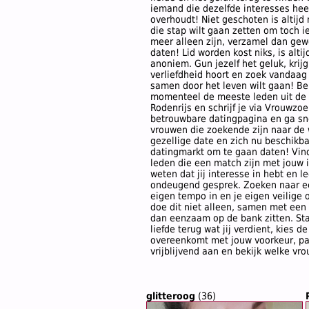
iemand die dezelfde interesses heef
overhoudt! Niet geschoten is altijd
die stap wilt gaan zetten om toch ie
meer alleen zijn, verzamel dan ge
daten! Lid worden kost niks, is altijd 
anoniem. Gun jezelf het geluk, krijg
verliefdheid hoort en zoek vandaag
samen door het leven wilt gaan! Bek
momenteel de meeste leden uit de 
Rodenrijs en schrijf je via Vrouwzoe
betrouwbare datingpagina en ga sn
vrouwen die zoekende zijn naar de w
gezellige date en zich nu beschikb
datingmarkt om te gaan daten! Vin
leden die een match zijn met jouw 
weten dat jij interesse in hebt en l
ondeugend gesprek. Zoeken naar een
eigen tempo in en je eigen veilige 
doe dit niet alleen, samen met een 
dan eenzaam op de bank zitten. Sta
liefde terug wat jij verdient, kies d
overeenkomt met jouw voorkeur, pas
vrijblijvend aan en bekijk welke vr
glitteroog
(36)