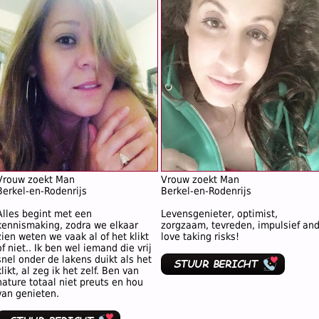
Vrouw zoekt Man
Vrouw zoekt Man
Berkel-en-Rodenrijs
Berkel-en-Rodenrijs
Alles begint met een
Levensgenieter, optimist,
kennismaking, zodra we elkaar
zorgzaam, tevreden, impulsief an
zien weten we vaak al of het klikt
love taking risks!
of niet.. Ik ben wel iemand die vrij
snel onder de lakens duikt als het
klikt, al zeg ik het zelf. Ben van
nature totaal niet preuts en hou
van genieten.