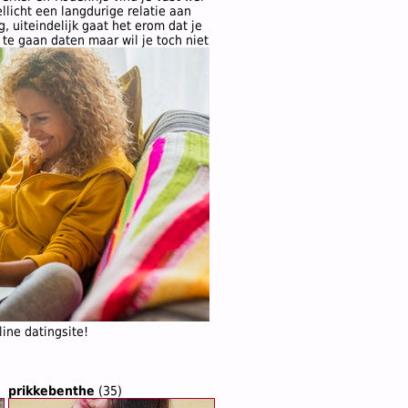
llicht een langdurige relatie aan
, uiteindelijk gaat het erom dat je
m te gaan daten maar wil je toch niet
line datingsite!
prikkebenthe
(35)