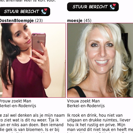
het allemaal veel te kort voor.
OostenBloempje
(23)
moesje
(45)
Vrouw zoekt Man
Vrouw zoekt Man
Berkel-en-Rodenrijs
Berkel-en-Rodenrijs
Je zal wel denken als je mijn naam
Ik rook en drink, hou niet van
zo ziet wat is dit nu weer. Tja ik
uitgaan en drukke ruimtes, liever
kan er niks aan doen. Ben iemand
hou ik het rustig en prive. Mijn
die gek is van bloemen. Is er bij
man vond dit niet leuk en heeft m