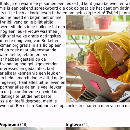
t als jij en waarmee je samen een leuke tijd kunt gaan beleven en we
 mis is een bekend spreekwoord die ook op gaat als het gaat om dating
ts uit je toch al korte leven te halen om gelukkig te zijn!
Twijfel jij o
woon je moed en begin met online
vrijblijvend en je blijft altijd
 weer vlinders in je buik die bij een
 nog een leuke vrouw waarmee jij
ijk snel welke gratis datingsites
directe omgeving van Berkel-en-
ktman.org gratis in als lid op een
el op zoek naar alleenstaande
are liefde, relatie en een
aar hebben gesteld op de
d vandaag nog gelijkgestemden
interesses en gedachtes, laat
eer elkaar kennen via een leuk en
 liefdesmatch doe je altijd op je
omgeving. Haal alles uit je leven en
partner alles delen is veel leuker
p uit je comfortzone en vind de
e datingsite uit die het beste
sie en leeftijdsgroep, meld je
ouwen uit Berkel-en-Rodenrijs nu op zoek zijn naar een man via een on
Piepiepmi
(48)
Inglove
(41)