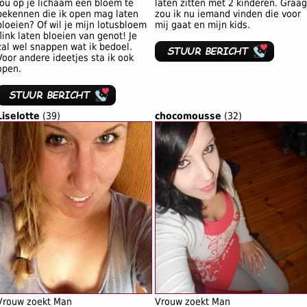
jou op je lichaam een bloem te
laten zitten met 2 kinderen. Graag
bekennen die ik open mag laten
zou ik nu iemand vinden die voor
bloeien? Of wil je mijn lotusbloem
mij gaat en mijn kids.
flink laten bloeien van genot! Je
zal wel snappen wat ik bedoel.
Voor andere ideetjes sta ik ook
open.
Liselotte
(39)
chocomousse
(32)
Vrouw zoekt Man
Vrouw zoekt Man