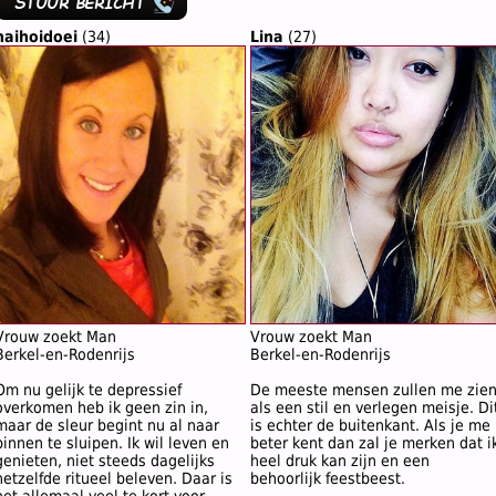
haihoidoei
(34)
Lina
(27)
Vrouw zoekt Man
Vrouw zoekt Man
Berkel-en-Rodenrijs
Berkel-en-Rodenrijs
Om nu gelijk te depressief
De meeste mensen zullen me zie
overkomen heb ik geen zin in,
als een stil en verlegen meisje. Di
maar de sleur begint nu al naar
is echter de buitenkant. Als je me
binnen te sluipen. Ik wil leven en
beter kent dan zal je merken dat i
genieten, niet steeds dagelijks
heel druk kan zijn en een
hetzelfde ritueel beleven. Daar is
behoorlijk feestbeest.