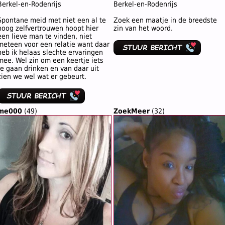
Berkel-en-Rodenrijs
Berkel-en-Rodenrijs
Spontane meid met niet een al te
Zoek een maatje in de breedste
hoog zelfvertrouwen hoopt hier
zin van het woord.
een lieve man te vinden, niet
meteen voor een relatie want daar
heb ik helaas slechte ervaringen
mee. Wel zin om een keertje iets
te gaan drinken en van daar uit
zien we wel wat er gebeurt.
me000
(49)
ZoekMeer
(32)